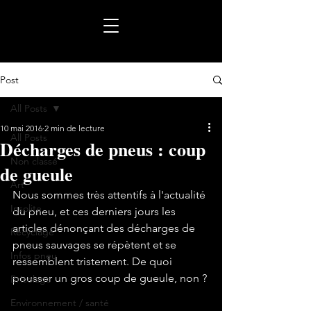
Post
All Posts
10 mai 2016
2 min de lecture
All Posts
Décharges de pneus : coup
Non classé
de gueule
Art
Nous sommes très attentifs à l'actualité 
Insolite
du pneu, et ces derniers jours les 
articles dénonçant des décharges de 
Recyclage
pneus sauvages se répètent et se 
Infos pneu
ressemblent tristement. De quoi 
Bricolage
Environnement / santé