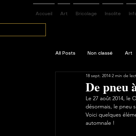
Accueil
Art
Bricolage
Insolite
Inf
All Posts
Non classé
Art
18 sept. 2014
2 min de lec
Environnement / santé
De pneu à
Le 27 août 2014, le 
désormais, le pneu se
Voici quelques éléme