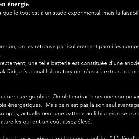
en énergie
 que le tout est à un stade expérimental, mais la faisabil
hium-ion, on les retrouve particulièrement parmi les comp


rectement, une telle batterie est constituée d'une anode
k Ridge National Laboratory ont réussi à extraire du no
ubstituer à ce graphite. On obtiendrait alors une composa
és énergétiques.  Mais ce n'est pas là son seul avantage
ompris, actuellement une batterie au lithium-ion se co
turelles qui ont un coût assez élevé.

yclage le noir carbone, on fait coup double : " L'idée d'ut