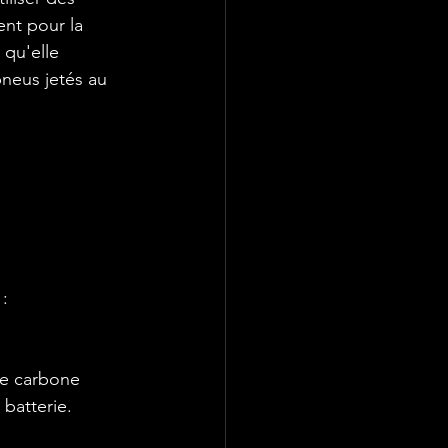
ent pour la 
qu'elle 
neus jetés au 
:

de carbone
