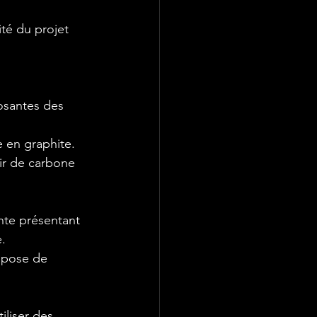
ité du projet 
osantes des 
 en graphite. 
ir de carbone 
nte présentant 
.

mpose de 
iliser des 