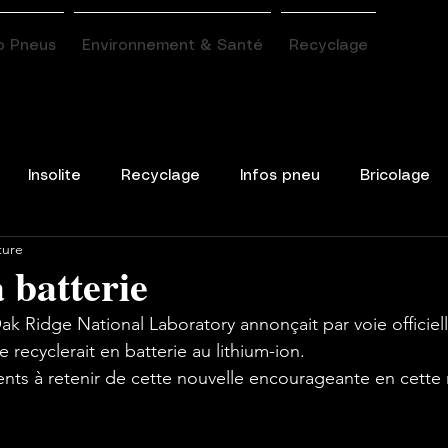
o Pneus
Environnement & Santé
Recyclage
Insolite
Recyclage
Infos pneu
Bricolage
ture
 batterie
Oak Ridge National Laboratory annonçait par voie officiel
 recyclerait en batterie au lithium-ion.

nts à retenir de cette nouvelle encourageante en cette 