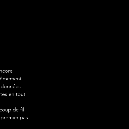
encore 
trêmement 
s données 
rtes en tout 
coup de fil 
 premier pas 