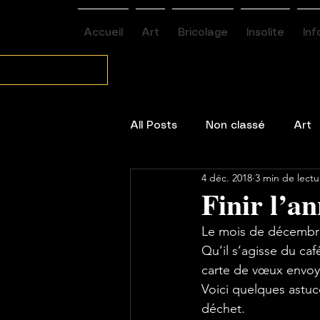
Accueil
Art
Bricolage
Insolite
Inf
All Posts
Non classé
Art
4 déc. 2018
3 min de lectu
Environnement / santé
Finir l’a
Le mois de décembre 
Qu’il s’agisse du caf
carte de vœux envoyé
Voici quelques astuc
déchet.