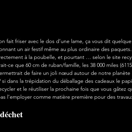
on fait friser avec le dos d’une lame, ça vous dit quelque 
onnant un air festif même au plus ordinaire des paquets. 
irectement à la poubelle, et pourtant … selon le site re
erait-ce que 
60 cm de ruban/famille
, les 38 000 miles (611
ermettrait de 
faire un joli nœud autour de notre planète
 si dans la trépidation du déballage des cadeaux le papie
cycler et le réutiliser la prochaine fois que vous gâtez q
pas l’employer comme matière première pour des travaux
 déchet