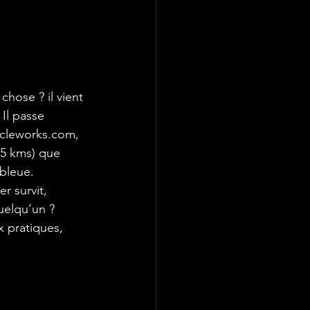
chose ? il vient 
Il passe 
cycleworks.com, 
55 kms) que 
 bleue.
r survit, 
uelqu’un ? 
 pratiques, 