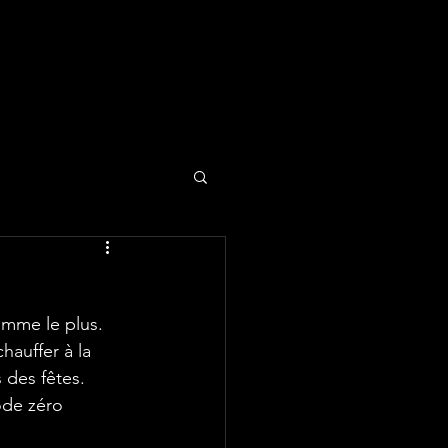
omme le plus. 
hauffer à la 
 des fêtes. 
ode zéro 