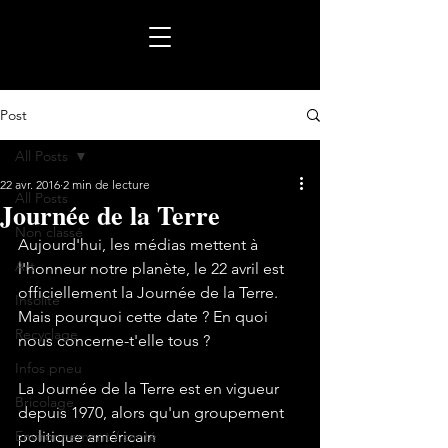
Post
All Posts
22 avr. 2016
2 min de lecture
All Posts
Journée de la Terre
Non classé
Aujourd'hui, les médias mettent à 
Art
l'honneur notre planète, le 22 avril est 
officiellement la 
Journée de la Terre
. 
Insolite
Mais pourquoi cette date ? En quoi 
Recyclage
nous concerne-t'elle tous ?

Infos pneu
La Journée de la Terre est en vigueur 
Bricolage
depuis 1970, alors qu'un groupement 
Environnement / santé
politique américain 