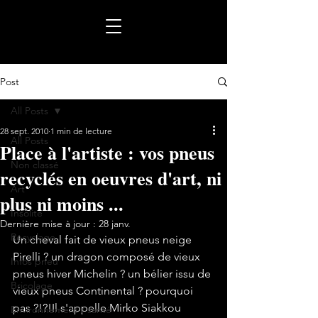
Post
All Posts
28 sept. 2010
1 min de lecture
All Posts
Place à l'artiste : vos pneus
Non classé
recyclés en oeuvres d'art, ni
Art
plus ni moins ...
Insolite
Dernière mise à jour :
28 janv.
Recyclage
Un cheval fait de vieux pneus neige 
Pirelli ? un dragon composé de vieux 
Infos pneu
pneus hiver Michelin ? un bélier issu de 
Bricolage
vieux pneus Continental ? pourquoi 
pas ?!?!Il s'appelle Mirko Siakkou 
Environnement / santé