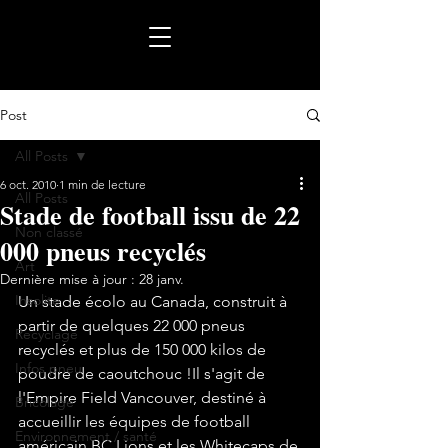
Post
All Posts
6 oct. 2010
1 min de lecture
All Posts
Stade de football issu de 22
Non classé
000 pneus recyclés
Art
Dernière mise à jour :
28 janv.
Insolite
Un stade écolo au Canada, construit à 
partir de quelques 22 000 pneus 
Recyclage
recyclés et plus de 150 000 kilos de 
Infos pneu
poudre de caoutchouc !Il s'agit de 
l'Empire Field Vancouver, destiné à 
Bricolage
accueillir les équipes de football 
Environnement / santé
américain BC Lions et les Whitecaps de 