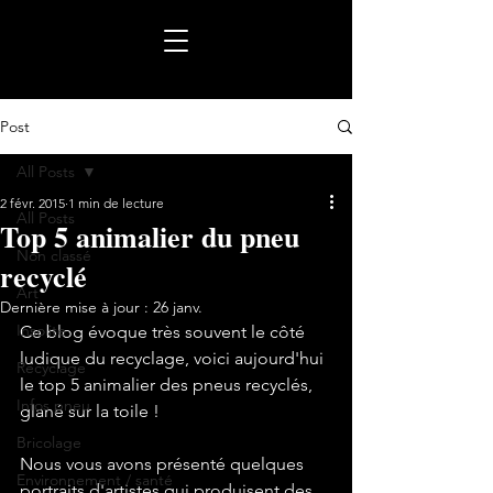
Post
All Posts
2 févr. 2015
1 min de lecture
All Posts
Top 5 animalier du pneu
Non classé
recyclé
Art
Dernière mise à jour :
26 janv.
Insolite
Ce blog évoque très souvent le côté 
ludique du recyclage, voici aujourd'hui 
Recyclage
le top 5 animalier des pneus recyclés, 
Infos pneu
glané sur la toile !
Bricolage
Nous vous avons présenté quelques 
Environnement / santé
portraits d'artistes qui produisent des 