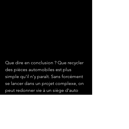
Que dire en conclusion ? Que recycler 
des pièces automobiles est plus 
simple qu'il n'y paraît. Sans forcément 
se lancer dans un projet complexe, on 
peut redonner vie à un siège d'auto 
par exemple. Certains ont débuté en 
recyclant des volants, des leviers à 
vitesse ... Votre imagination est votre 
seule limite ! Libre à vous d'équiper 
une "Man Cave", de donner une 