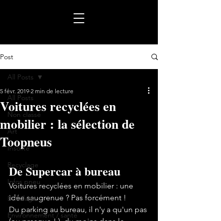
Post
All Posts
5 févr. 2019
2 min de lecture
All Posts
Voitures recyclées en
Non classé
mobilier : la sélection de
Art
Toopneus
Insolite
Recyclage
De Supercar à bureau
Infos pneu
Voitures recyclées en mobilier : une 
idée saugrenue ? Pas forcément ! 
Bricolage
Du parking au bureau, il n'y a qu'un pas 
Environnement / santé