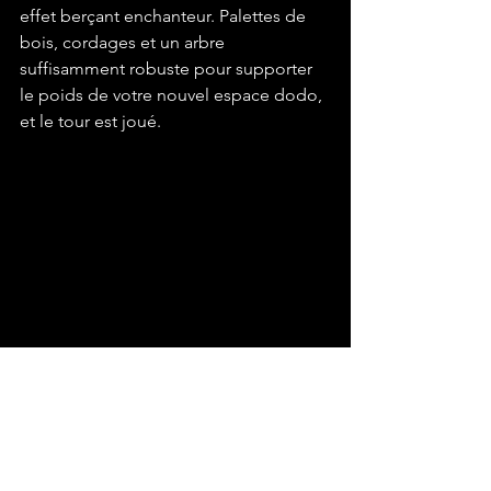
effet berçant enchanteur. Palettes de 
bois, cordages et un arbre 
suffisamment robuste pour supporter 
le poids de votre nouvel espace dodo, 
et le tour est joué.
