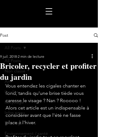
Post
All Posts
9 juil. 2018
2 min de lecture
All Posts
Bricoler, recycler et profiter
Non classé
du jardin
Art
Vous entendez les cigales chanter en 
Insolite
fond, tandis qu'une brise tiède vous 
caresse le visage ? Nan ? Rooooo ! 
Recyclage
Alors cet article est un indispensable à 
Infos pneu
considérer avant que l'été ne fasse 
place à l'hiver.

Bricolage
Environnement / santé