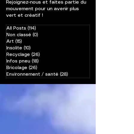
Rejoignez-nous et faites partie du
mouvement pour un avenir plus
vert et créatif !
All Posts
(114)
114 posts
Non classé
(0)
0 post
Art
(15)
15 posts
Insolite
(10)
10 posts
Recyclage
(26)
26 posts
Infos pneu
(18)
18 posts
Bricolage
(26)
26 posts
Environnement / santé
(28)
28 posts