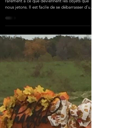
Nous vivons dans un monde où nous pensons
rarement à ce que deviennent les objets que
nous jetons. Il est facile de se débarrasser d'un
objet sans y penser, mais en prenant les bonnes
mesures, vous pouvez utiliser cet objet encore et
encore ! C'est pourquoi nous voulons vous
partager 5 façons créatives de réutiliser de vieux
pneus pour en faire des décorations d'hiver pour
votre cour ou votre jardin. Recycle les pneus en
décorations d'hiver. 5 idées de recyclage hiver
1- Le b