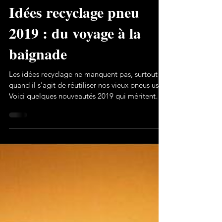
2 min de lecture
Idées recyclage pneu
2019 : du voyage à la
baignade
Les idées recyclage ne manquent pas, surtout
quand il s'agit de réutiliser nos vieux pneus usés.
Voici quelques nouveautés 2019 qui méritent
'être soulignées. Idées recyclage en milieu
urbain Ce projet génial nous vient d'une
entreprise tchèque du nom de MMCité+. Il
consiste à recycler des pneus en barrière anti-
bruit. Réduire deux types de pollutions avec la