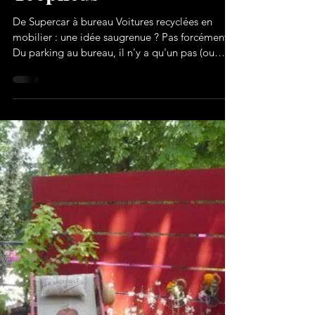
2 min de lecture
Voitures recyclées en
mobilier : la sélection de
Toopneus
De Supercar à bureau Voitures recyclées en
mobilier : une idée saugrenue ? Pas forcément !
Du parking au bureau, il n'y a qu'un pas (ou
presque ! ), du moins dans le monde du
recyclage. En effet, si votre budget ne vous
permet pas de rouler en Lamborghini, il vous
autorisera peut-être la fantaisie de travailler
depuis le capot d'une Murcielago. Certes,
trouver un habitacle de Ferrari chez le casseur
du coin n'est pas chose aisée. Toutefois, en se
donnant la peine de fouiner e