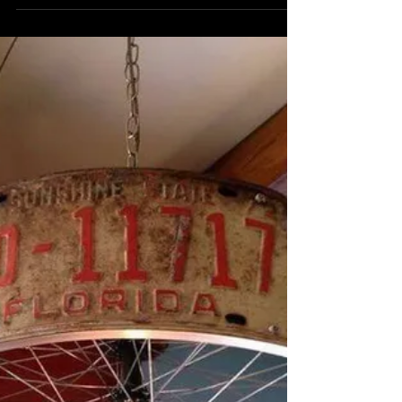
ambiance cozy ... c'est aussi la saison où l'on
remise le jardin. Cette préparation à l'hiver est
idéale pour quelques projets recyclage !
Recycler vos pneus d'été en fin de vie, c'est
profitable autant pour l'environnement que
pour le moral. Car avouons-le, la pandémie, le
confinement, l'isolement sont autant de facteurs
qui ont affecté le moral de beaucoup. Ce sont
aussi des circonstan