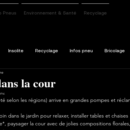
o Pneus
Environnement & Santé
Recyclage
Insolite
Recyclage
Infos pneu
Bricolage
re
ans la cour
anv.
'été selon les régions) arrive en grandes pompes et réc
n dans le jardin pour relaxer, installer tables et chaises
*, paysager la cour avec de jolies compositions florales,