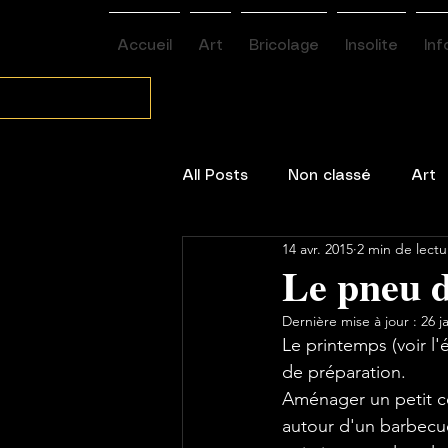
Accueil
Art
Bricolage
Insolite
Inf
All Posts
Non classé
Art
14 avr. 2015
2 min de lectu
Environnement / santé
Le pneu d
Dernière mise à jour :
26 j
Le printemps (voir l
de préparation.

Aménager un petit coi
autour d'un barbecue