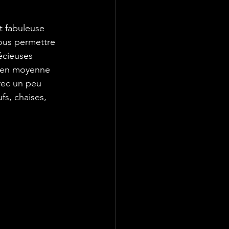
t fabuleuse 
ous permettre 
écieuses 
t en moyenne 
vec un peu 
fs, chaises, 