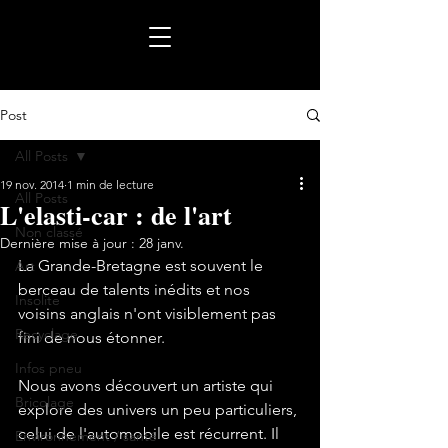
Post
All Posts
19 nov. 2014
1 min de lecture
All Posts
L'elasti-car : de l'art
Non classé
Dernière mise à jour :
28 janv.
La Grande-Bretagne est souvent le 
Art
berceau de talents inédits et nos 
Insolite
voisins anglais n'ont visiblement pas 
Recyclage
fini de nous étonner.

Infos pneu
Nous avons découvert un artiste qui 
Bricolage
explore des univers un peu particuliers, 
celui de l'automobile est récurrent. Il 
Environnement / santé